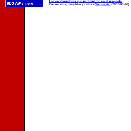
Los colaboradores que participaron en el proyecto
Comentarios, cumplidos y critica al
Webmaster
(2003-03-10).