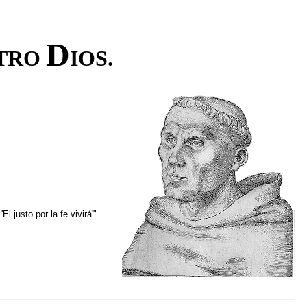
D
TRO
IOS.
l justo por la fe vivirá'"