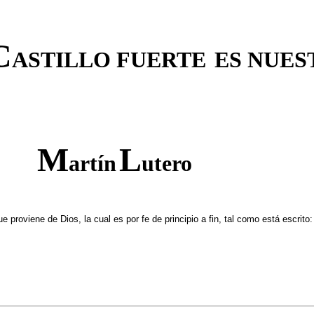
C
ASTILLO
FUERTE
ES
NUES
M
L
artín
utero
 proviene de Dios, la cual es por fe de principio a fin, tal como está escrito: 'E